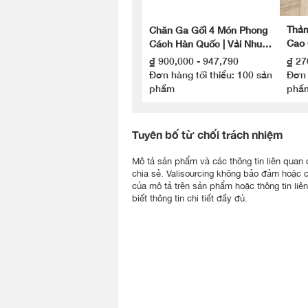
Thảm
Chăn Ga Gối 4 Món Phong
Cao 
Cách Hàn Quốc | Vải Nhung
Chốn
Polyester Cao Cấp
₫ 900,000 - 947,790
₫ 27
Đơn hàng tối thiểu: 100 sản
Đơn 
phẩm
phẩ
Tuyên bố từ chối trách nhiệm
Mô tả sản phẩm và các thông tin liên quan đư
chia sẻ. Valisourcing không bảo đảm hoặc 
của mô tả trên sản phẩm hoặc thông tin liê
biết thông tin chi tiết đầy đủ.