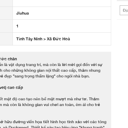
Jiuhua
1
Tỉnh Tây Ninh > Xã Đức Hoà
ước chân
là vật dụng trang trí, mà còn là lời mời gọi đến với sự
ành cho những không gian nội thất cao cấp, thảm nhung
vẻ đẹp "sang trọng thầm lặng" cho ngôi nhà bạn.
vet) cao cấp
ết mật độ cao tạo nên bề mặt mượt mà như tơ. Thảm
n mà còn là không gian vui chơi an toàn, êm ái cho trẻ
ở hữu đường viền họa tiết hình học tinh xảo với các tông
, và Duckweed. Thiết kế này tạo hiệu ứng "khung tranh"