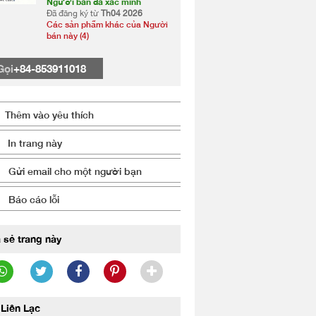
Người bán đã xác minh
Đã đăng ký từ
Th04 2026
Các sản phẩm khác của Người
bán này (4)
Gọi
+84-853911018
Thêm vào yêu thích
In trang này
Gửi email cho một người bạn
Báo cáo lỗi
 sẻ trang này
Liên Lạc