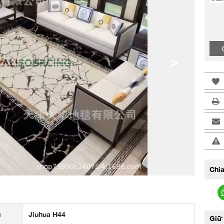
>
Chia
u
Jiuhua H44
Giữ 