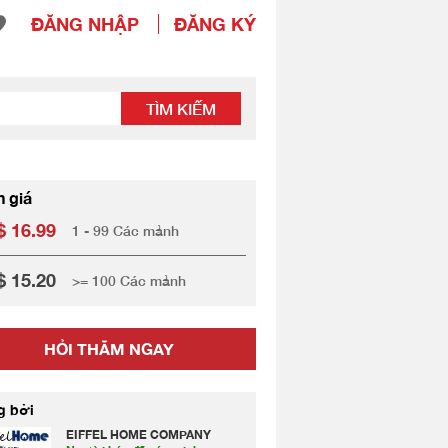
ĐĂNG NHẬP
ĐĂNG KÝ
TÌM KIẾM
h giá
 16.99
1 - 99 Các mảnh
 15.20
>= 100 Các mảnh
HỎI THĂM NGAY
g bởi
EIFFEL HOME COMPANY