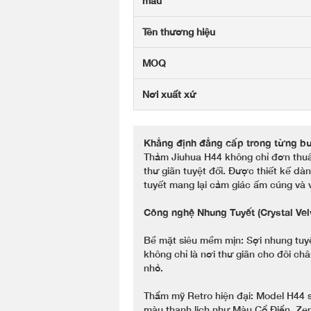
mẫu
Tên thương hiệu
MOQ
Nơi xuất xứ
Khẳng định đẳng cấp trong từng b
Thảm Jiuhua H44 không chỉ đơn thuần 
thư giãn tuyệt đối. Được thiết kế d
tuyết mang lại cảm giác ấm cúng và 
Công nghệ Nhung Tuyết (Crystal Vel
Bề mặt siêu mềm mịn: Sợi nhung tuy
không chỉ là nơi thư giãn cho đôi châ
nhỏ.
Thẩm mỹ Retro hiện đại: Model H44 s
màu thanh lịch như Màu Cổ Điển, Zen