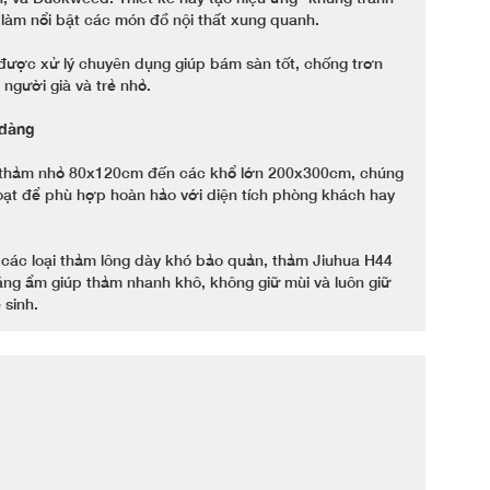
à làm nổi bật các món đồ nội thất xung quanh.
được xử lý chuyên dụng giúp bám sàn tốt, chống trơn
người già và trẻ nhỏ.
 dàng
 thảm nhỏ 80x120cm đến các khổ lớn 200x300cm, chúng
 hoạt để phù hợp hoàn hảo với diện tích phòng khách hay
i các loại thảm lông dày khó bảo quản, thảm Jiuhua H44
kháng ẩm giúp thảm nhanh khô, không giữ mùi và luôn giữ
 sinh.