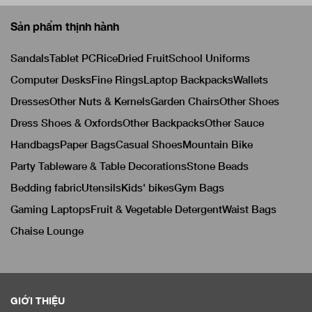
Sản phẩm thịnh hành
Sandals
Tablet PC
Rice
Dried Fruit
School Uniforms
Computer Desks
Fine Rings
Laptop Backpacks
Wallets
Dresses
Other Nuts & Kernels
Garden Chairs
Other Shoes
Dress Shoes & Oxfords
Other Backpacks
Other Sauce
Handbags
Paper Bags
Casual Shoes
Mountain Bike
Party Tableware & Table Decorations
Stone Beads
Bedding fabric
Utensils
Kids' bikes
Gym Bags
Gaming Laptops
Fruit & Vegetable Detergent
Waist Bags
Chaise Lounge
GIỚI THIỆU