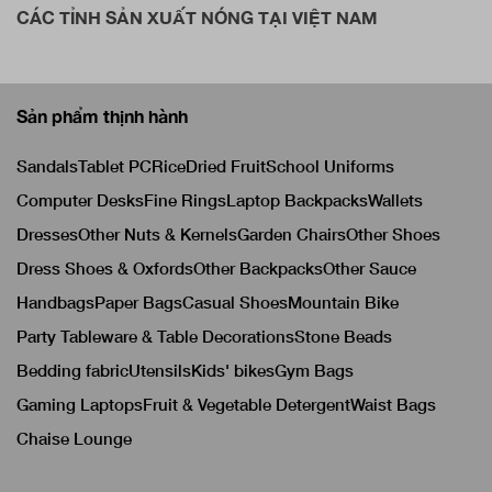
CÁC TỈNH SẢN XUẤT NÓNG TẠI VIỆT NAM
Sản phẩm thịnh hành
Sandals
Tablet PC
Rice
Dried Fruit
School Uniforms
Computer Desks
Fine Rings
Laptop Backpacks
Wallets
Dresses
Other Nuts & Kernels
Garden Chairs
Other Shoes
Dress Shoes & Oxfords
Other Backpacks
Other Sauce
Handbags
Paper Bags
Casual Shoes
Mountain Bike
Party Tableware & Table Decorations
Stone Beads
Bedding fabric
Utensils
Kids' bikes
Gym Bags
Gaming Laptops
Fruit & Vegetable Detergent
Waist Bags
Chaise Lounge